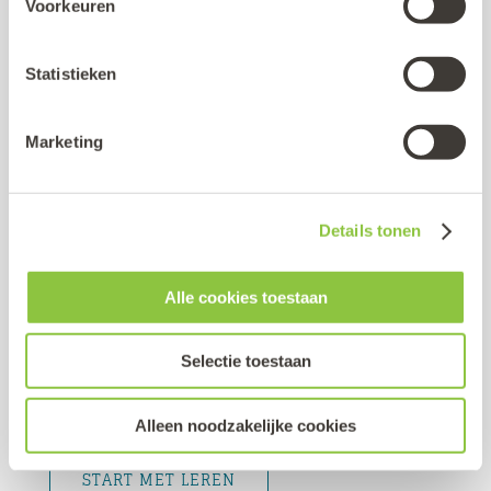
Voorkeuren
Van start met
Statistieken
Google Formulieren
Marketing
Met behulp van Formulieren kun je snel en eenvoudig
Details tonen
gegevens verzamelen en analyseren.
Of je nu enquêtes wil versturen na een activiteit om
Alle cookies toestaan
feedback te verzamelen of complexe onderzoeken wil
uitvoeren binnen je school. De directe feedback zorgt
Selectie toestaan
ervoor dat je alle reacties binnen een app verzamelt en de
data gebundeld kunt analyseren en verwerken.
Alleen noodzakelijke cookies
START MET LEREN