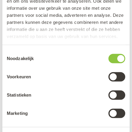
leraren.
en om ons websiteverkeer te analyseren. Ook delen we
informatie over uw gebruik van onze site met onze
Ethische Overwegingen
:
b
espreek de
partners voor social media, adverteren en analyse. Deze
partners kunnen deze gegevens combineren met andere
ethische aspecten en de
informatie die u aan ze heeft verstrekt of die ze hebben
verantwoordelijkheden die komen kijken bij
verzameld op basis van uw gebruik van hun services.
het gebruik van AI in het onderwijs.
Toestemmingsselectie
AI in de Praktijk
:
o
ntdek praktische
Noodzakelijk
voorbeelden van AI-toepassingen in de klas
Voorkeuren
en hoe deze technologieën kunnen worden
geïntegreerd in bestaande lesplannen.
Statistieken
Toekomstgericht Onderwijs
:
k
rijg inzicht in
hoe AI-onderwijs kan bijdragen aan de
Marketing
voorbereiding van studenten op een