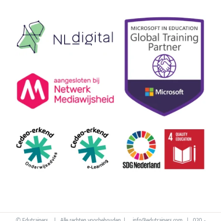
© Edutrainers | Alle rechten voorbehouden |
info@edutrainers.com
| 020 -