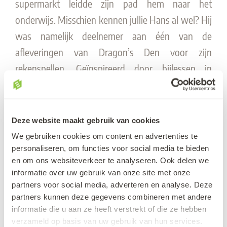
supermarkt leidde zijn pad hem naar het
onderwijs. Misschien kennen jullie Hans al wel? Hij
was namelijk deelnemer aan één van de
afleveringen van Dragon’s Den voor zijn
rekenspellen.
Geïnspireerd door bijlessen in
rekenen en de behoefte aan praktisch en boeiend
onderwijsmateriaal, begon Hans met het
ontwikkelen van rekengames. Zijn spellen,
Deze website maakt gebruik van cookies
gebaseerd op de kerndoelen van het curriculum,
We gebruiken cookies om content en advertenties te
zijn bedoeld om rekenen begrijpelijk en
personaliseren, om functies voor social media te bieden
en om ons websiteverkeer te analyseren. Ook delen we
aantrekkelijk te maken voor studenten. Na
informatie over uw gebruik van onze site met onze
succesvolle implementatie van zijn games in zijn
partners voor social media, adverteren en analyse. Deze
eigen lessen, breidde Hans zijn ideeën uit naar
partners kunnen deze gegevens combineren met andere
informatie die u aan ze heeft verstrekt of die ze hebben
digitale platforms en verscheidenheid in
verzameld op basis van uw gebruik van hun services.