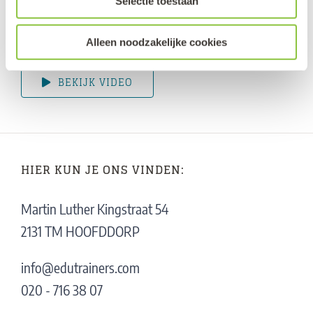
Selectie toestaan
aflevering met wederom een unieke leraar, kijk of
luister snel.
Alleen noodzakelijke cookies
BEKIJK VIDEO
HIER KUN JE ONS VINDEN:
Martin Luther Kingstraat 54
2131 TM HOOFDDORP
info@edutrainers.com
020 - 716 38 07