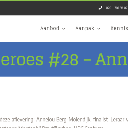
020 – 716 38 07
Aanbod
Aanpak
Kenni
eroes #28 – Ann
 deze aflevering: Annelou Berg-Molendijk, finalist ‘Leraar