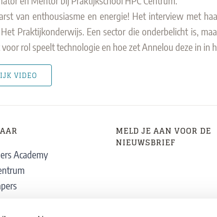
inator en Mentor bij Praktijkschool HPC Centrum.
rst van enthousiasme en energie! Het interview met haar 
 Het Praktijkonderwijs. Een sector die onderbelicht is, maar
 voor rol speelt technologie en hoe zet Annelou deze in in h
IJK VIDEO
NAAR
MELD JE AAN VOOR DE
NIEUWSBRIEF
ners Academy
entrum
pers