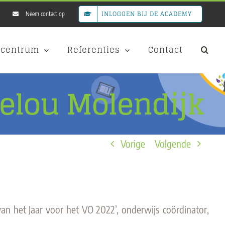
INLOGGEN BIJ DE ACADEMY
Neem contact op
scentrum
Referenties
Contact
elou Molendijk
Vorige
Volgende
 van het Jaar voor het VO 2022’, onderwijs coördinator,