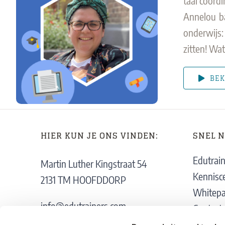
taal coörd
Annelou ba
onderwijs:
zitten! Wat
BEK
HIER KUN JE ONS VINDEN:
SNEL 
Edutrai
Martin Luther Kingstraat 54
Kennisc
2131 TM HOOFDDORP
Whitepa
info@edutrainers.com
Contact
020 - 716 38 07
Support