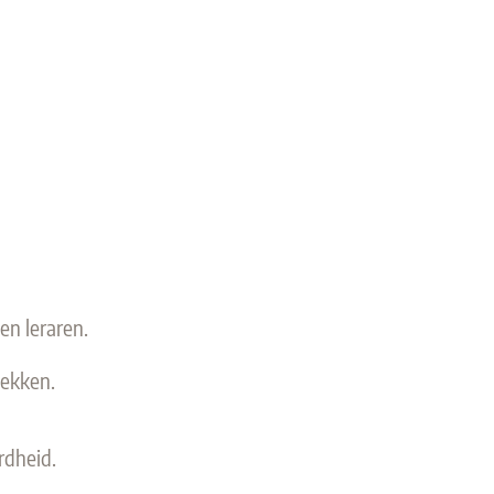
n leraren.
lekken.
rdheid.