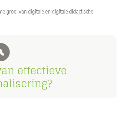
 groei van digitale en digitale didactische
e praktijk
centraal staat.
iviteiten
an effectieve
formele en informele
nalisering?