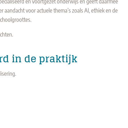
specialiseerd en voortgezet onderwijs en geeft daarmee
r aandacht voor actuele thema’s zoals AI, ethiek en de
schoolgroottes.
ichten.
d in de praktijk
isering.