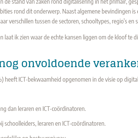
 de stand van zaken rond digitalisering in het primair, ge
bities rond dit onderwerp. Naast algemene bevindingen is e
ar verschillen tussen de sectoren, schooltypes, regio’s en 
j en laat ik zien waar de echte kansen liggen om de kloof te d
 nog onvoldoende veranker
 heeft ICT-bekwaamheid opgenomen in de visie op digital
ng dan leraren en ICT-coördinatoren.
j schoolleiders, leraren en ICT-coördinatoren.
ordelijke op bestuursniveau.