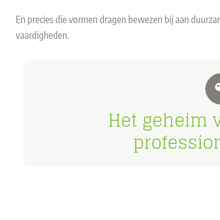
En precies díe vormen dragen bewezen bij aan duurzame
vaardigheden.
waarbij
toepassen in d
leeract
Het geheim v
Een combinatie van 
professio