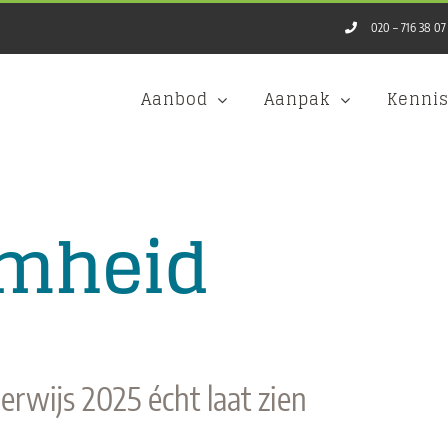
020 – 716 38 07
Aanbod
Aanpak
Kenni
amheid
erwijs 2025 écht laat zien