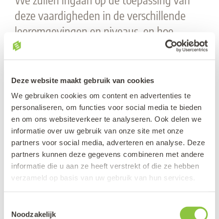
deze vaardigheden in de verschillende
leeromgevingen en niveaus, en hoe
deelnemers deze vaardigheden kunnen
aanpassen aan verschillende leerstijlen.
Deelnemers krijgen de mogelijkheid om
Deze website maakt gebruik van cookies
praktische oefeningen te doen en hun
We gebruiken cookies om content en advertenties te
vragen te stellen om hun begrip van
personaliseren, om functies voor social media te bieden
en om ons websiteverkeer te analyseren. Ook delen we
digitale vaardigheden te verbeteren en
informatie over uw gebruik van onze site met onze
hun vaardigheden te ontwikkelen om
partners voor social media, adverteren en analyse. Deze
effectief en efficiënt met digitale
partners kunnen deze gegevens combineren met andere
informatie die u aan ze heeft verstrekt of die ze hebben
technologieën om te gaan.
verzameld op basis van uw gebruik van hun services.
TERUG NAAR WORKSHOPS
Toestemmingsselectie
Noodzakelijk