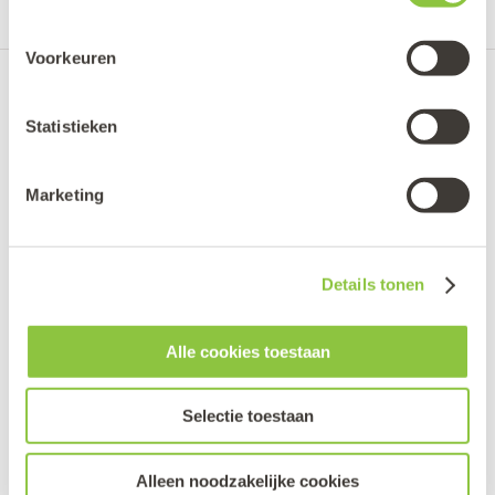
Voorkeuren
HIER KUN JE ONS VINDEN:
Statistieken
Martin Luther Kingstraat 54
Marketing
2131 TM HOOFDDORP
info@edutrainers.com
Details tonen
020 - 716 38 07
Algemene voorwaarden
Alle cookies toestaan
Privacyverklaring
Selectie toestaan
Klachtenregeling
Alleen noodzakelijke cookies