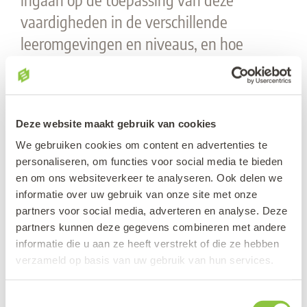
vaardigheden in de verschillende
leeromgevingen en niveaus, en hoe
deelnemers deze vaardigheden kunnen
integreren in hun lespraktijk. Deelnemers
krijgen de mogelijkheid om praktische
Deze website maakt gebruik van cookies
oefeningen te doen en hun vragen te
We gebruiken cookies om content en advertenties te
stellen om hun begrip van digitale
personaliseren, om functies voor social media te bieden
geletterdheid te verbeteren en hun
en om ons websiteverkeer te analyseren. Ook delen we
vaardigheden te ontwikkelen om
informatie over uw gebruik van onze site met onze
partners voor social media, adverteren en analyse. Deze
leerlingen te ondersteunen bij het
partners kunnen deze gegevens combineren met andere
verbeteren van hun digitale
informatie die u aan ze heeft verstrekt of die ze hebben
geletterdheid.
verzameld op basis van uw gebruik van hun services.
Toestemmingsselectie