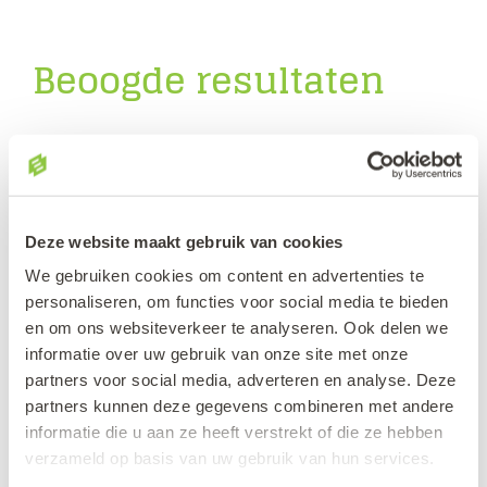
Beoogde resultaten
Inzicht in laag risico en hoog risico
AI-toepassingen.
Deze website maakt gebruik van cookies
AI Companions ontwerpen met
We gebruiken cookies om content en advertenties te
heldere rolafbakening.
personaliseren, om functies voor social media te bieden
en om ons websiteverkeer te analyseren. Ook delen we
Expliciete AI-afspraken formuleren
informatie over uw gebruik van onze site met onze
partners voor social media, adverteren en analyse. Deze
voor studenten.
partners kunnen deze gegevens combineren met andere
informatie die u aan ze heeft verstrekt of die ze hebben
Kritisch denken versterken met AI
verzameld op basis van uw gebruik van hun services.