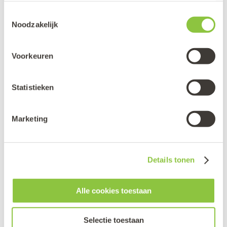
als leerpartner.
Toestemmingsselectie
Noodzakelijk
Een AI-bewuste lesopdracht voor je
eigen vakgebied.
Voorkeuren
Onderbouwde verantwoording
Statistieken
richting team en examencommissie.
Marketing
Deze training wordt mede mogelijk gemaakt door
EduGPT
–
Pascal Mariany
Details tonen
Meer weten over EduGPT, vind je op de Partners
Alle cookies toestaan
pagina
Selectie toestaan