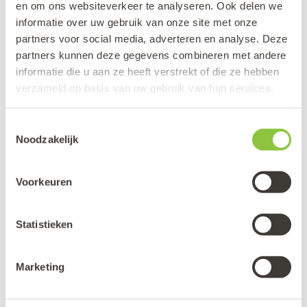
en om ons websiteverkeer te analyseren. Ook delen we
behaalde resultaten.
informatie over uw gebruik van onze site met onze
partners voor social media, adverteren en analyse. Deze
Accountability
Het gesprek over wat deze
partners kunnen deze gegevens combineren met andere
informatie betekent en hoe het zich verhoudt
informatie die u aan ze heeft verstrekt of die ze hebben
verzameld op basis van uw gebruik van hun services.
met alle andere zaken die je weet en hoe deze
te gebruiken om het onderwijs beter te maken.
Toestemmingsselectie
Noodzakelijk
Verantwoorden en informatie vergaren is dus niet
alleen vinken (accounting) maar ook vonken
Voorkeuren
(accountability).
Statistieken
De
Algemene Rekenkamer
heeft het over een slim
en slank informatiearrangement (op de
Marketing
lumpsumbekostiging), met minder bureaucratie
(doe het niet allemaal via allerlei subsidies). Terecht