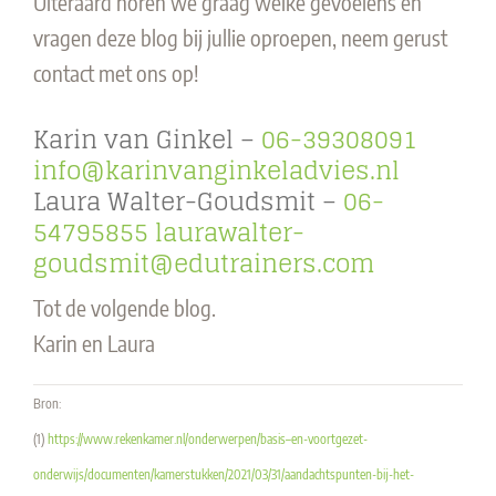
Uiteraard horen we graag welke gevoelens en
vragen deze blog bij jullie oproepen, neem gerust
contact met ons op!
Karin van Ginkel –
06-39308091
info@karinvanginkeladvies.nl
Laura Walter-Goudsmit –
06-
54795855
laurawalter-
goudsmit@edutrainers.com
Tot de volgende blog.
Karin en Laura
Bron:
(1)
https://www.rekenkamer.nl/onderwerpen/basis–en-voortgezet-
onderwijs/documenten/kamerstukken/2021/03/31/aandachtspunten-bij-het-