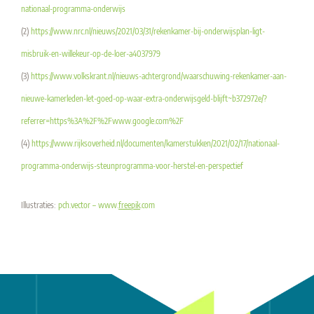
nationaal-programma-onderwijs
(2)
https://www.nrc.nl/nieuws/2021/03/31/rekenkamer-bij-onderwijsplan-ligt-
misbruik-en-willekeur-op-de-loer-a4037979
(3)
https://www.volkskrant.nl/nieuws-achtergrond/waarschuwing-rekenkamer-aan-
nieuwe-kamerleden-let-goed-op-waar-extra-onderwijsgeld-blijft~b372972e/?
referrer=https%3A%2F%2Fwww.google.com%2F
(4)
https://www.rijksoverheid.nl/documenten/kamerstukken/2021/02/17/nationaal-
programma-onderwijs-steunprogramma-voor-herstel-en-perspectief
Illustraties:
pch.vector – www.
freepik
.com