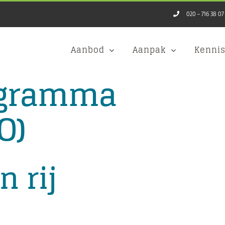
020 – 716 38 07
Aanbod
Aanpak
Kenni
ogramma
O)
n rij