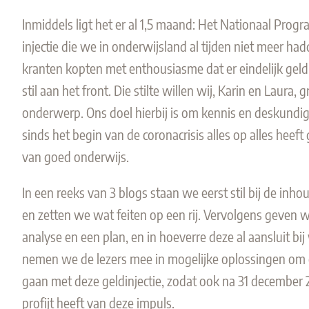
Inmiddels ligt het er al 1,5 maand: Het Nationaal Pro
injectie die we in onderwijsland al tijden niet meer ha
kranten kopte
n
met enthousiasme
dat er
eindelijk gel
stil aan het front. Die stilte willen wij
,
Karin en Laura
,
gr
onderwerp. Ons doel hierbij is om kennis en deskundig
sinds het begin van de
c
oronacrisis alles op alles heef
van goed onderwijs.
In een reeks van 3 blogs staan we eerst stil bij de inh
en zetten we wat feiten op een rij. Vervolgens geven
analyse en een plan, en in hoeverre deze al aansluit bij
nemen we de lezers mee in mogelijke oplossingen om 
gaan met deze geldinjectie, zodat ook na 31 december 
profijt heeft van deze impuls.