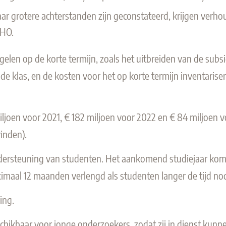
r grotere achterstanden zijn geconstateerd, krijgen verhoud
 HO.
gelen op de korte termijn, zoals het uitbreiden van de sub
de klas, en de kosten voor het op korte termijn inventaris
joen voor 2021, € 182 miljoen voor 2022 en € 84 miljoen vo
inden).
ndersteuning van studenten. Het aankomend studiejaar komt 
maal 12 maanden verlengd als studenten langer de tijd nod
ing.
hikbaar voor jonge onderzoekers, zodat zij in dienst kunne