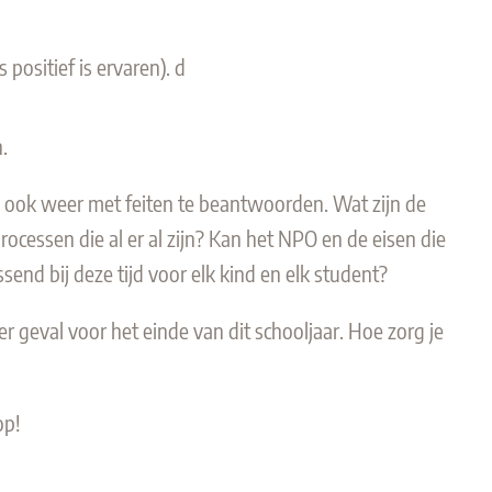
positief is ervaren).
d
.
an ook weer met feiten te beantwoorden. Wat zijn de
cessen die al er al zijn
?
Kan het NP
O
en de eisen die
nd bij deze tijd voor elk kind en elk student?
er geval voor
het
einde van dit schooljaar. Hoe zorg je
op
!