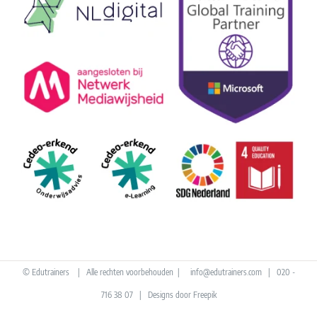
© Edutrainers | Alle rechten voorbehouden |
info@edutrainers.com
| 020 -
716 38 07 |
Designs door Freepik