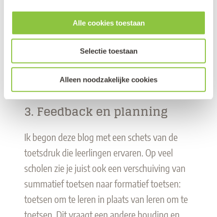
van leerlingen. Moderne leraren moeten die
data kunnen interpreteren, zodat ze hun
Alle cookies toestaan
didactisch handelen hierop kunnen aanpassen.
Selectie toestaan
Tegelijk is het belangrijk dat ze begrijpen hoe
learning analytics werken én wat de valkuilen
Alleen noodzakelijke cookies
hiervan zijn.
3. Feedback en planning
Ik begon deze blog met een schets van de
toetsdruk die leerlingen ervaren. Op veel
scholen zie je juist ook een verschuiving van
summatief toetsen naar formatief toetsen:
toetsen om te leren in plaats van leren om te
toetsen. Dit vraagt een andere houding en